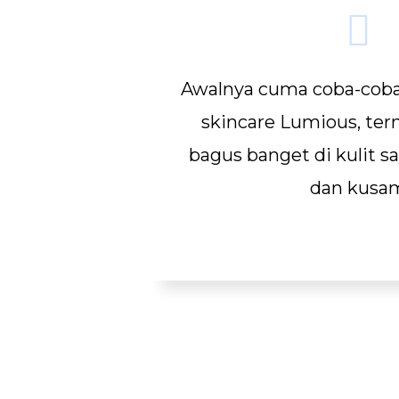
Awalnya cuma coba-co
skincare Lumious, tern
bagus banget di kulit s
dan kusa