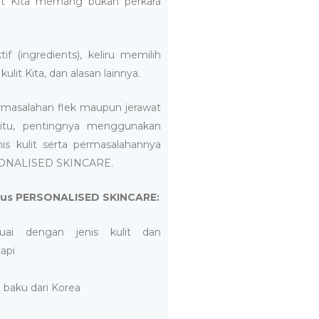
lit Kita memang bukan perkara
tif (
ingredients
), keliru memilih
ulit Kita, dan alasan lainnya.
ermasalahan flek maupun jerawat
 itu, pentingnya menggunakan
is kulit serta permasalahannya
ONALISED SKINCARE.
us PERSONALISED SKINCARE:
uai dengan jenis kulit dan
api
baku dari Korea