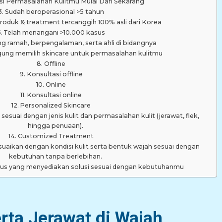
si Permasalahan Kulitmu Mulai Dari Sekarang
a
Sudah beroperasional >5 tahun
duk & treatment tercanggih 100% asli dari Korea
Telah menangani >10.000 kasus
m
g ramah, berpengalaman, serta ahli di bidangnya
gung memilih skincare untuk permasalahan kulitmu
Offline
Konsultasi offline
Online
Konsultasi online
Personalized Skincare
sesuai dengan jenis kulit dan permasalahan kulit (jerawat, flek,
hingga penuaan).
Customized Treatment
suaikan dengan kondisi kulit serta bentuk wajah sesuai dengan
kebutuhan tanpa berlebihan.
ous yang menyediakan solusi sesuai dengan kebutuhanmu
erta Jerawat di Wajah