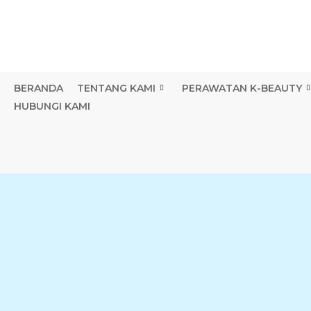
Lewati
ke
konten
BERANDA
TENTANG KAMI
PERAWATAN K-BEAUTY
HUBUNGI KAMI