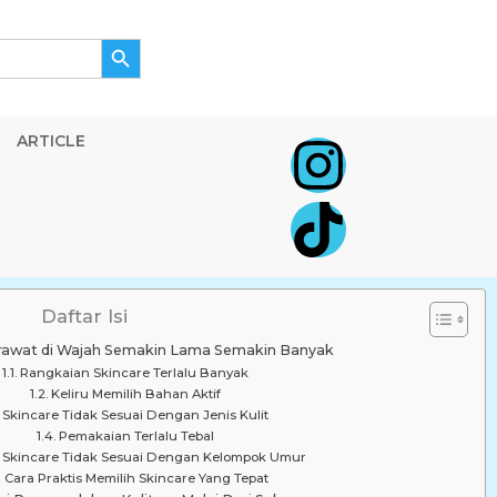
Search Button
I
ARTICLE
n
s
t
Daftar Isi
a
erawat di Wajah Semakin Lama Semakin Banyak
Rangkaian Skincare Terlalu Banyak
Keliru Memilih Bahan Aktif
g
Skincare Tidak Sesuai Dengan Jenis Kulit
Pemakaian Terlalu Tebal
s Skincare Tidak Sesuai Dengan Kelompok Umur
r
Cara Praktis Memilih Skincare Yang Tepat